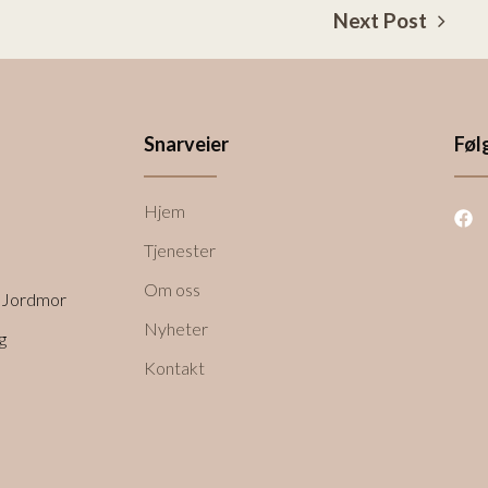
Next Post
Snarveier
Føl
Hjem
Tjenester
Om oss
s Jordmor
Nyheter
g
Kontakt