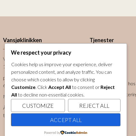
Vansjøklinikken
Tjenester
We respect your privacy
Varnaveien 34,
Kiropraktor
Cookies help us improve your experience, deliver
1523 Moss
personalized content, and analyze traffic. You can
Fysioterapi
post@vansjoklinikken.no
choose which cookies to allow by clicking
Knøttet – Ultralyd ho
69 25 70 70
Customize
. Click
Accept All
to consent or
Reject
Trening og rehabiliterin
All
to decline non-essential cookies.
Man-fre: 8:00 – 16.00
CUSTOMIZE
REJECT ALL
Åpningstidene kan variere fra behandler
til behandler.
ACCEPT ALL
Powered by