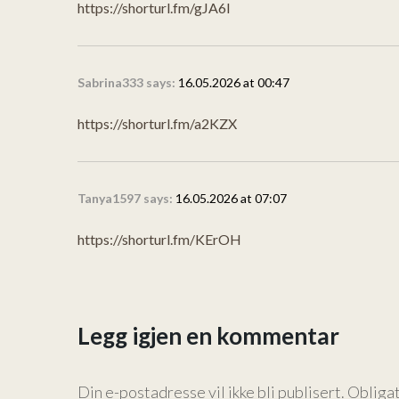
https://shorturl.fm/gJA6I
Sabrina333 says:
16.05.2026 at 00:47
https://shorturl.fm/a2KZX
Tanya1597 says:
16.05.2026 at 07:07
https://shorturl.fm/KErOH
Legg igjen en kommentar
Din e-postadresse vil ikke bli publisert.
Obligat