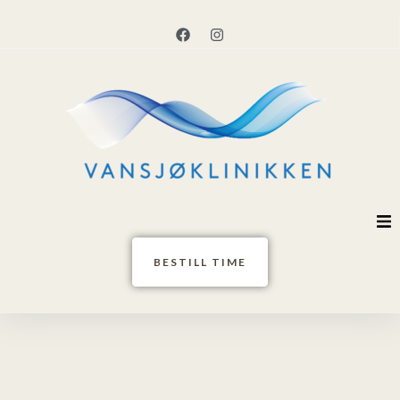
Hjem
BESTILL TIME
Behandlere
Tjenester