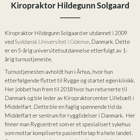
Kiropraktor Hildegunn Solgaard
Om oss
Nyheter
Kiropraktor Hildegunn Solgaard er utdannet i 2009
ved
Syddansk Universitet i Odense
, Danmark. Dette
er en 5-årig universitetsutdannelse etterfulgt av 1-
årig turnustjeneste.
Turnustjenesten avholdt hun i Århus, hvor hun
etterfølgende flyttet til Rygge og startet egen klinikk.
Her jobbet hun frem til 2018 hvor hun returnerte til
Danmark og ble leder av Kiropraktorcenter Lillebælt i
Middelfart. Dette ble en faglig spennende tid da
Middelfart er sentrum for rygglidelser i Danmark. Her
finner man Rygcentret som er et spesialisert sykehus
som mottar kompliserte pasientforløp fra hele landet.