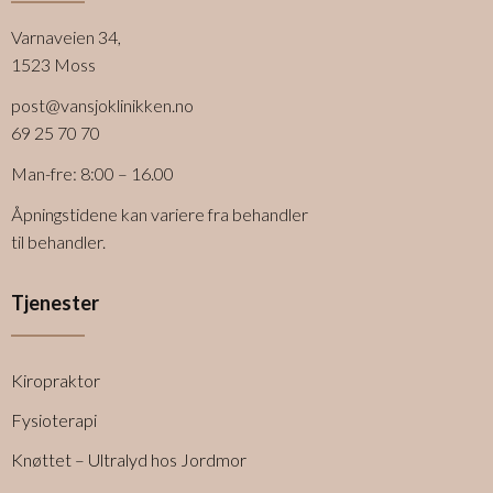
Varnaveien 34,
1523 Moss
post@vansjoklinikken.no
69 25 70 70
Man-fre: 8:00 – 16.00
Åpningstidene kan variere fra behandler
til behandler.
Tjenester
Kiropraktor
Fysioterapi
Knøttet – Ultralyd hos Jordmor