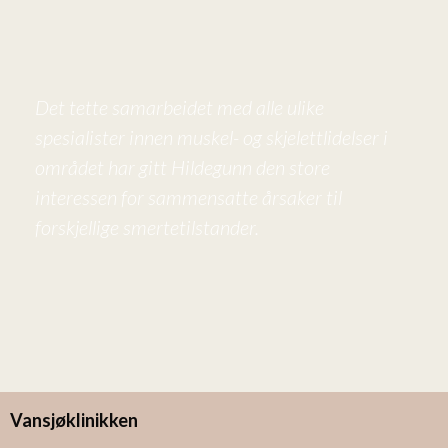
Det tette samarbeidet med alle ulike
spesialister innen muskel- og skjelettlidelser i
området har gitt Hildegunn den store
interessen for sammensatte årsaker til
forskjellige smertetilstander.
Vansjøklinikken