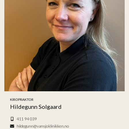
KIROPRAKTOR
Hildegunn Solgaard
411 94 039
hildegunn@vansjoklinikken.no