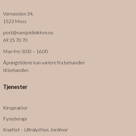
Varnaveien 34,
1523 Moss
post@vansjoklinikken.no
69 25 70 70
Man-fre: 8:00 – 16.00
Åpningstidene kan variere fra behandler
til behandler.
Tjenester
Kiropraktor
Fysioterapi
Knøttet – Ultralyd hos Jordmor