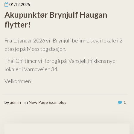
01.12.2025
Om oss
Akupunktør Brynjulf Haugan
flytter!
Nyheter
Fra 1. januar 2026 vil Brynjulf befinne seg i lokale i 2.
etasje på Moss togstasjon.
Thai Chi timer vil foregå på Vansjøklinikkens nye
lokaler i Varnaveien 34.
Velkommen!
by
admin
in
New Page Examples
1