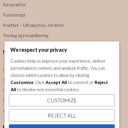
Kiropraktor
Fysioterapi
Knøttet – Ultralyd hos Jordmor
Trening og rehabilitering
We respect your privacy
Snarveier
Cookies help us improve your experience, deliver
personalized content, and analyze traffic. You can
Hjem
choose which cookies to allow by clicking
Tjenester
Customize
. Click
Accept All
to consent or
Reject
All
to decline non-essential cookies.
Om oss
CUSTOMIZE
Nyheter
Kontakt
REJECT ALL
Følg oss