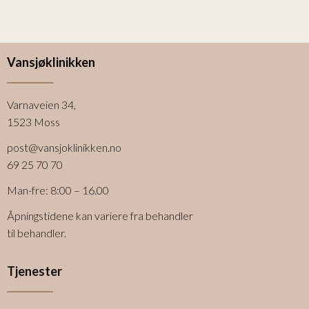
Vansjøklinikken
Varnaveien 34,
1523 Moss
post@vansjoklinikken.no
69 25 70 70
Man-fre: 8:00 – 16.00
Åpningstidene kan variere fra behandler
til behandler.
Tjenester