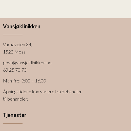
Vansjøklinikken
Varnaveien 34,
1523 Moss
post@vansjoklinikken.no
69 25 70 70
Man-fre: 8:00 – 16.00
Åpningstidene kan variere fra behandler
til behandler.
Tjenester