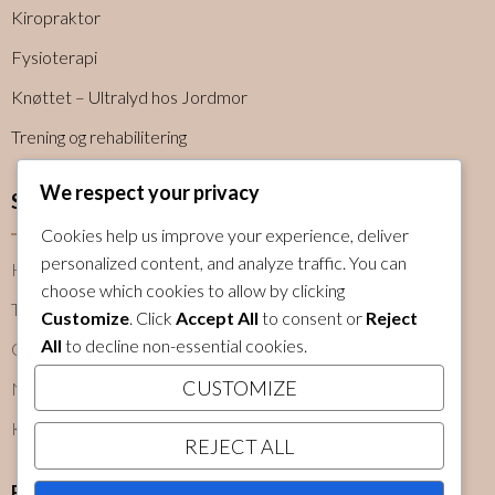
Kiropraktor
Fysioterapi
Knøttet – Ultralyd hos Jordmor
Trening og rehabilitering
We respect your privacy
Snarveier
Cookies help us improve your experience, deliver
personalized content, and analyze traffic. You can
Hjem
choose which cookies to allow by clicking
Tjenester
Customize
. Click
Accept All
to consent or
Reject
All
to decline non-essential cookies.
Om oss
CUSTOMIZE
Nyheter
Kontakt
REJECT ALL
Følg oss